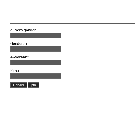
Bu bağlantıyı bir arkadaşa e-P
e-Posta gönder::
Gönderen:
e-Postanız:
Konu:
Gönder
İptal