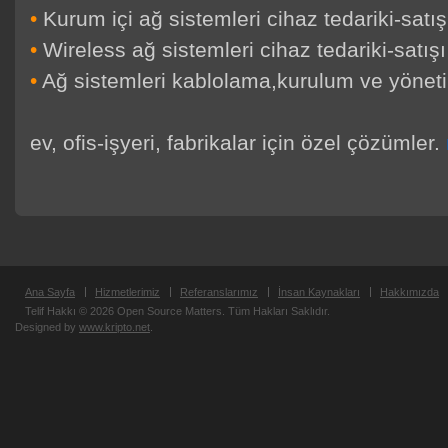
•
Kurum içi ağ sistemleri cihaz tedariki-satı
•
Wireless ağ sistemleri cihaz tedariki-satış
•
Ağ sistemleri kablolama,kurulum ve yöneti
ev, ofis-işyeri, fabrikalar için özel çözümler.
Ana Sayfa
Hizmetlerimiz
Referanslarımız
İnsan Kaynakları
Hakkımızda
Telif Hakkı © 2026 Open Source Matters. Tüm Hakları Saklıdır.
Designed by
www.kripto.net
.