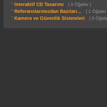
Interaktif CD Tasarımı
( 0 Öğeler )
Referanslarımızdan Bazıları...
( 1 Öğeler 
Kamera ve Güvenlik Sistemleri
( 0 Öğele