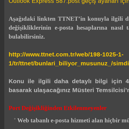
Outlook Express 587.post geçiş ayarları içi
Aşağıdaki linkten TTNET’in konuyla ilgili de
değişikliklerinin
e-posta
hesaplarına nasıl t
bulabilirsiniz.
http://www.ttnet.com.tr/web/198-1025-1-
1/tr/ttnet/bunlari_biliyor_musunuz_/si
Konu ile ilgili daha detaylı bilgi için
basarak ulaşacağınız Müsteri Temsilcisi’n
Port Değişikliğinden Etkilenmeyenler
Web tabanlı
e-posta
hizmeti alan hiçbir mü