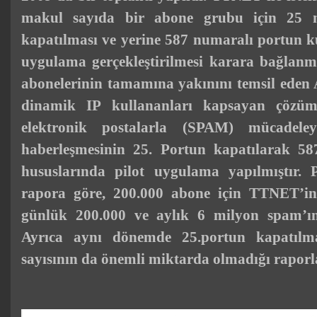
makul sayıda bir abone grubu için 25
kapatılması ve yerine 587 numaralı
port
un k
uygulama
gerçekleştirilmesi karara bağlanmı
abonelerinin tamamına yakınını temsil eden
dinamik IP kullananları kapsayan çözüm 
elektronik postalarla (SPAM) mücadele
haberleşmesinin 25. Portun kapatılarak 58
hususlarında
pilot
uygulama yapılmıştır. P
rapor
a göre, 200.000 abone için TTNET’in
günlük 200.000 ve aylık 6 milyon spam’ın 
Ayrıca aynı dönemde 25.portun kapatılma
sayısının da önemli miktarda olmadığı
rapor
l