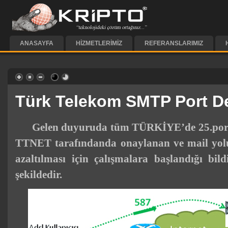
ANASAYFA
HIZMETLERIMIZ
REFERANSLARIMIZ
Türk Telekom SMTP Port De
Gelen duyuruda tüm TÜRKİYE’de 25.
por
TTNET tarafındanda onaylanan ve
mail
yol
azaltılması için
çalışma
lara başlandığı bildi
şekildedir.