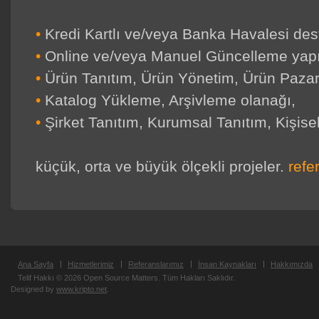
•
Kredi Kartlı ve/veya Banka Havalesi dest
•
Online ve/veya Manuel Güncelleme yapıl
•
Ürün Tanıtım, Ürün Yönetim, Ürün Pazar
•
Katalog Yükleme, Arşivleme olanağı,
•
Şirket Tanıtım, Kurumsal Tanıtım, Kişisel B
küçük, orta ve büyük ölçekli projeler.
refe
Ana Sayfa
Hizmetlerimiz
Referanslarımız
İnsan Kaynakları
Hakkımızda
Telif Hakkı © 2026 Open Source Matters. Tüm Hakları Saklıdır.
Designed by
www.kripto.net
.